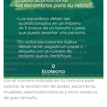
Recordá que los objetos grandes como
escombros no deben descartarse como
cualquier otro residuo urbano dado que
muchas veces generan roturas de los
recipientes de uso diario, sean contenedores o
bolsas.
En este marco, te pedimos que te comuniques
con el numero indicado en tu comuna para
solicitar la recolección de podas, escombros,
muebles, electrodomésticos y otros residuos
de gran tamaño.